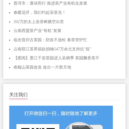
普洱市：逐绿而行 推进茶产业有机化发展
春暖花开，我们约起采茶克！
202万的太上皇茶树横空出世
云南西盟茶产业“有机”发展
临沧昔归古茶园：防疫不放松 春茶管护忙
云南双江茶界捐款捐物547万余元支持抗“疫”
【图阅】墨江千亩茶园进入采摘季 茶园飘香美不
南糯山茶园改造 改出一片新天地
关注我们