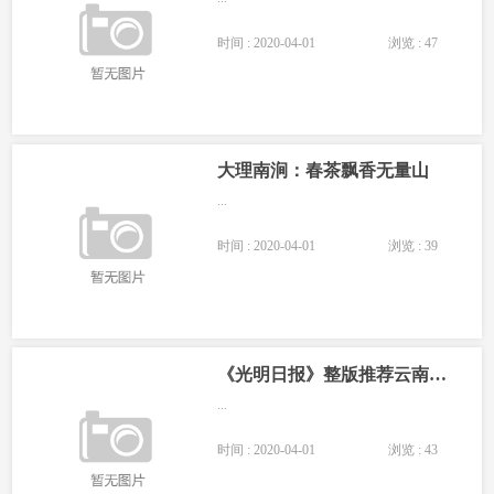
时间 : 2020-04-01
浏览 : 47
大理南涧：春茶飘香无量山
...
时间 : 2020-04-01
浏览 : 39
《光明日报》整版推荐云南茶 茶产业托起云南民
...
时间 : 2020-04-01
浏览 : 43