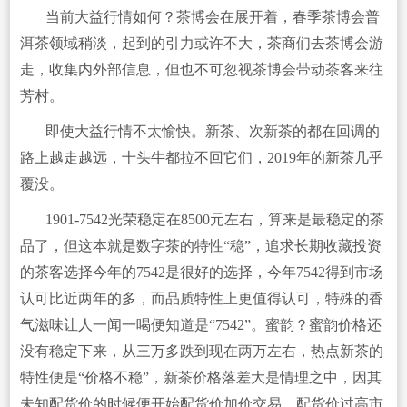
当前大益行情如何？茶博会在展开着，春季茶博会普
洱茶领域稍淡，起到的引力或许不大，茶商们去茶博会游
走，收集内外部信息，但也不可忽视茶博会带动茶客来往
芳村。
即使大益行情不太愉快。新茶、次新茶的都在回调的
路上越走越远，十头牛都拉不回它们，2019年的新茶几乎
覆没。
1901-7542光荣稳定在8500元左右，算来是最稳定的茶
品了，但这本就是数字茶的特性“稳”，追求长期收藏投资
的茶客选择今年的7542是很好的选择，今年7542得到市场
认可比近两年的多，而品质特性上更值得认可，特殊的香
气滋味让人一闻一喝便知道是“7542”。蜜韵？蜜韵价格还
没有稳定下来，从三万多跌到现在两万左右，热点新茶的
特性便是“价格不稳”，新茶价格落差大是情理之中，因其
未知配货价的时候便开始配货价加价交易，配货价过高市