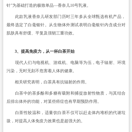
针”为基础打造的极致单品—香奈儿10号乳液。
此款乳液香奈儿研发部门历时三年多从全球甄选有机产品，
最终选定了白毫银针。从生物体外测试表明白毫银针内含成分对
肌肤具有舒缓、平复及强韧三重功效。
3、提高免疫力，从一杯白茶开始
现代人们与电视机、游戏机、电脑等为伍，电子辐射、环境
污染，无时无刻不危害着人体的健康。
相关研究表明，白茶具有抗辐射的作用。
白茶中的茶多酚和多糖有吸附和捕捉放射性物质，与其结合
后排出体外的功能，对某些癌症也有早期预防作用。
白茶性较温和，适量饮白茶不仅可以赶走体内堆积的代谢垃
圾，对提高人体免疫力效果也是超强大的。