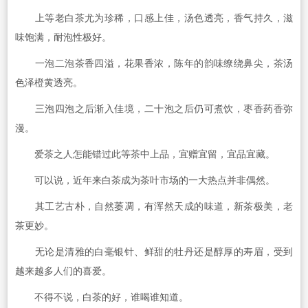
上等老白茶尤为珍稀，口感上佳，汤色透亮，香气持久，滋
味饱满，耐泡性极好。
一泡二泡茶香四溢，花果香浓，陈年的韵味缭绕鼻尖，茶汤
色泽橙黄透亮。
三泡四泡之后渐入佳境，二十泡之后仍可煮饮，枣香药香弥
漫。
爱茶之人怎能错过此等茶中上品，宜赠宜留，宜品宜藏。
可以说，近年来白茶成为茶叶市场的一大热点并非偶然。
其工艺古朴，自然萎凋，有浑然天成的味道，新茶极美，老
茶更妙。
无论是清雅的白毫银针、鲜甜的牡丹还是醇厚的寿眉，受到
越来越多人们的喜爱。
不得不说，白茶的好，谁喝谁知道。