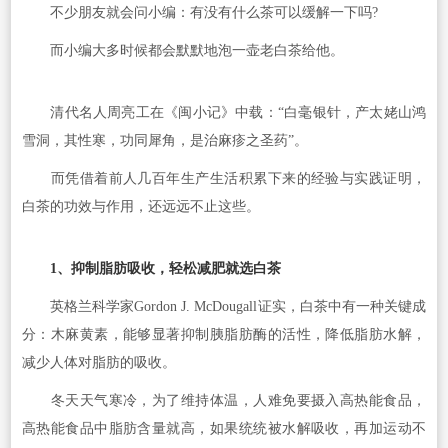
不少朋友就会问小编：有没有什么茶可以缓解一下吗?
而小编大多时候都会默默地泡一壶老白茶给他。
清代名人周亮工在《闽小记》中载：“白毫银针，产太姥山鸿
雪洞，其性寒，功同犀角，是治麻疹之圣药”。
而凭借着前人几百年生产生活积累下来的经验与实践证明，
白茶的功效与作用，还远远不止这些。
1、抑制脂肪吸收，轻松减肥就选白茶
英格兰科学家Gordon J. McDougall证实，白茶中有一种关键成
分：木麻黄素，能够显著抑制胰脂肪酶的活性，降低脂肪水解，
减少人体对脂肪的吸收。
冬天天气寒冷，为了维持体温，人难免要摄入高热能食品，
高热能食品中脂肪含量就高，如果统统被水解吸收，再加运动不