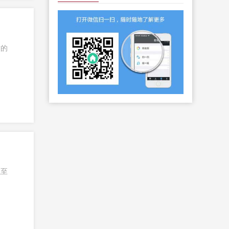
前的
以至