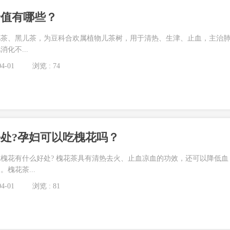
价值有哪些？
儿茶、黑儿茶，为豆科合欢属植物儿茶树，用于清热、生津、止血，主治
化不...
4-01
浏览 : 74
处?孕妇可以吃槐花吗？
槐花有什么好处? 槐花茶具有清热去火、止血凉血的功效，还可以降低血
槐花茶...
4-01
浏览 : 81