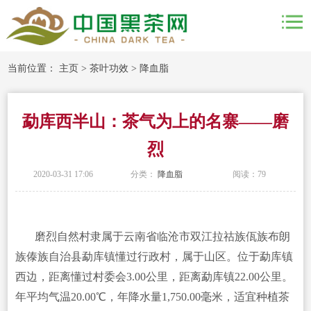
当前位置：
主页
>
茶叶功效
>
降血脂
勐库西半山：茶气为上的名寨——磨
烈
2020-03-31 17:06
分类：
降血脂
阅读：
79
磨烈自然村隶属于云南省临沧市双江拉祜族佤族布朗
族傣族自治县勐库镇懂过行政村，属于山区。位于勐库镇
西边，距离懂过村委会3.00公里，距离勐库镇22.00公里。
年平均气温20.00℃，年降水量1,750.00毫米，适宜种植茶