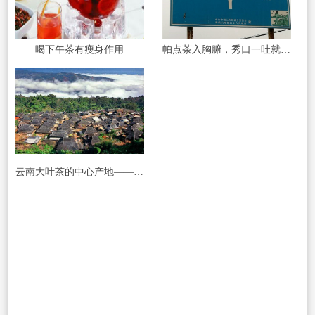
喝下午茶有瘦身作用
帕点茶入胸腑，秀口一吐就是半座布朗山
云南大叶茶的中心产地——基诺古茶山