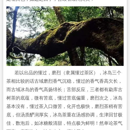
若以出品的懂过，磨烈（隶属懂过茶区），冰岛三个
茶相比较的话古域磨烈香气沉稳，懂过的香气香高欠长，
而古域冰岛的香气高扬绵长；舌部反应，三者都有勐库古
树茶的底蕴，微有苦底，懂过苦底偏重，磨烈次之，冰岛
基本没有，懂过茶入口微苦，化开也极快，磨烈茶稍有苦
底，但汤质酽润厚实，冰岛茶重在汤感协调，生津回甘极
佳，数泡后，如冰糖般清甜，特点极为鲜明！然单论茶气