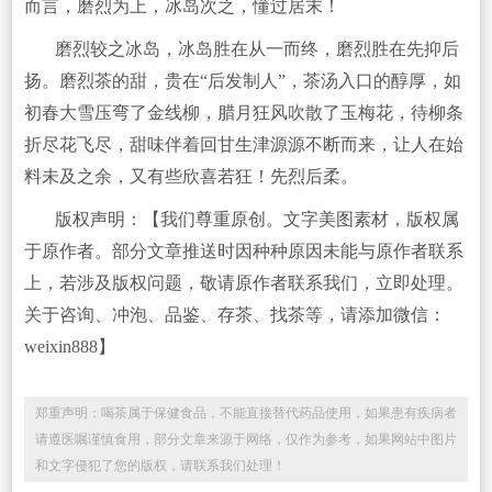
而言，磨烈为上，冰岛次之，懂过居末！
磨烈较之冰岛，冰岛胜在从一而终，磨烈胜在先抑后
扬。磨烈茶的甜，贵在“后发制人”，茶汤入口的醇厚，如
初春大雪压弯了金线柳，腊月狂风吹散了玉梅花，待柳条
折尽花飞尽，甜味伴着回甘生津源源不断而来，让人在始
料未及之余，又有些欣喜若狂！先烈后柔。
版权声明：【我们尊重原创。文字美图素材，版权属
于原作者。部分文章推送时因种种原因未能与原作者联系
上，若涉及版权问题，敬请原作者联系我们，立即处理。
关于咨询、冲泡、品鉴、存茶、找茶等，请添加微信：
weixin888】
郑重声明：喝茶属于保健食品，不能直接替代药品使用，如果患有疾病者
请遵医嘱谨慎食用，部分文章来源于网络，仅作为参考，如果网站中图片
和文字侵犯了您的版权，请联系我们处理！