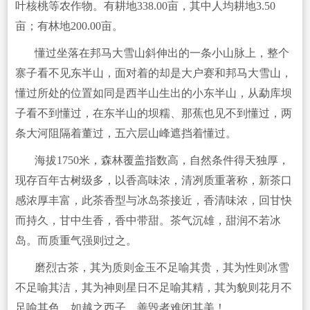
叶核桃等农作物。有耕地338.00亩，其中人均耕地3.50
亩；有林地200.00亩。
懂过坐落在邦马大雪山斜伸出的一条小山脉上，整个
寨子看不见东半山，面对着的却是大户赛和邦马大雪山，
懂过所处的位置如同是西半山生出的小东半山，从勐库坝
子看不到懂过，在东半山的坝糯、那蕉也见不到懂过，两
条大河阻隔着董过，五六层山峰遮挡着懂过。
海拔1750米，森林覆盖指数高，自然条件得天独厚，
现存百年古树级多，以香高味浓，清冽质重著称，新茶口
感浓厚丰富，此茶香型与冰岛茶接近，香清味浓，回甘快
而持久，甘中生香，香中带甜。茶气沉雄，甜润不若冰
岛。而质重气强则过之。
磨烈古茶，其为质则金玉不足喻其贵，其为性则冰雪
不足喻其洁，其为神则星日不足喻其精，其为貌则花月不
足喻其色，如越之西子，善毁者难闭其美！