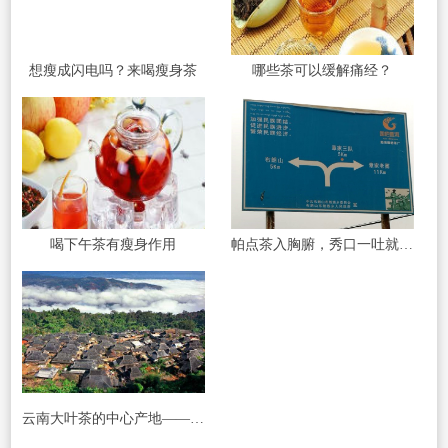
想瘦成闪电吗？来喝瘦身茶
哪些茶可以缓解痛经？
喝下午茶有瘦身作用
帕点茶入胸腑，秀口一吐就是半座布朗山
云南大叶茶的中心产地——基诺古茶山