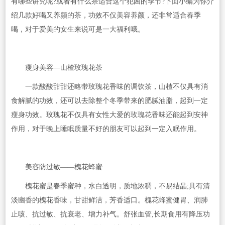
有哪些讲究呢?或者有什么茶适合这个犯困的季节?下面小编为你介
绍几款好喝又养颜的茶，功效不仅美容养颜，还非常适合春季
喝，对于爱美的女生来说可是一大福利哦。
瘦身美容—山楂玫瑰花茶
一款酸酸甜甜还略带玫瑰花香味的调饮茶，山楂不仅具有消
食解腻的功效，还可以去除整个冬季带来的肥腻油脂，起到一定
瘦身功效。玫瑰花不仅具有女性大爱的玫瑰花香味还能起到安神
作用，对于晚上睡眠质量不好的朋友可以起到一定入眠作用。
美容防过敏——槐花蜂蜜
槐花蜜是春季蜜种，水白透明，质地浓稠，不易结晶;具有清
淡幽香的槐花香味，甘甜鲜洁，芳香适口。槐花蜂蜜健胃、润肺
止咳、抗过敏、抗衰老、增力补气。舒张血管,长期食用有降压功