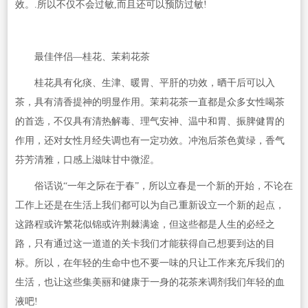
效。.所以不仅不会过敏,而且还可以预防过敏!
最佳伴侣—桂花、茉莉花茶
桂花具有化痰、生津、暖胃、平肝的功效，晒干后可以入
茶，具有清香提神的明显作用。茉莉花茶一直都是众多女性喝茶
的首选，不仅具有清热解毒、理气安神、温中和胃、振脾健胃的
作用，还对女性月经失调也有一定功效。冲泡后茶色黄绿，香气
芬芳清雅，口感上滋味甘中微涩。
俗话说“一年之际在于春”，所以立春是一个新的开始，不论在
工作上还是在生活上我们都可以为自己重新设立一个新的起点，
这路程或许繁花似锦或许荆棘满途，但这些都是人生的必经之
路，只有通过这一道道的关卡我们才能获得自己想要到达的目
标。所以，在年轻的生命中也不要一味的只让工作来充斥我们的
生活，也让这些集美丽和健康于一身的花茶来调剂我们年轻的血
液吧!