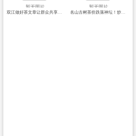
双江做好茶文章让群众共享绿色福利
名山古树茶价跌落神坛！炒茶帮，你们接盘侠找