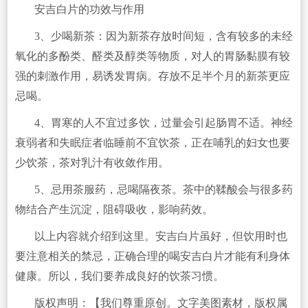
安吉白片的功效与作用
3、少喝新茶：因为新茶存放时间短，含有较多的未经
氧化的多酚类、醛类及醇类等物质，对人的胃肠黏膜有较
强的刺激作用，易诱发胃病。存放不足半个月的新茶更应
忌喝。
4、胃寒的人不宜过多饮，过量会引起肠胃不适。神经
衰弱者和失眠症者临睡前不宜饮茶，正在哺乳的妇女也要
少饮茶，茶对乳汁有收敛作用。
5、忌用茶服药，忌喝隔夜茶。茶中的鞣酸会与很多药
物结合产生沉淀，阻碍吸收，影响药效。
以上内容就介绍到这里。安吉白片虽好，但饮用时也
要注意相关的禁忌，正确合理的喝安吉白片才能有利身体
健康。所以，我们要养成良好的饮茶习惯。
版权声明：【我们尊重原创。文字美图素材，版权属