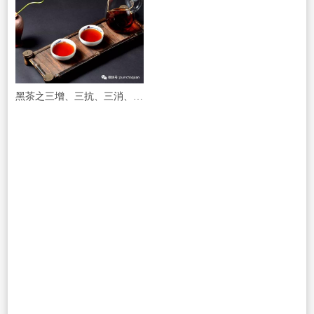
黑茶之三增、三抗、三消、三降 !