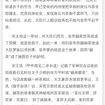
前递折子的空当，早已受命的内侍便把宰相的座位与茶全
部撤走。范质回身欲坐，发现座位与茶都不翼而飞，只好
站着搭话。从此，大臣们上殿议政再也不能与皇帝平起平
坐。
宋太祖这一举动，对大臣们而言，皇帝赐座赏茶就成
了荣耀、就是给面子。如此一来，得到皇帝所赐御茶便成
大臣梦寐以求的事。皇帝要的就是这个效果，因而“赐
茶”成了施恩臣子的妙招。
宋王巩《甲申闻见二录补遗》记载了宋神宗在议政的
崇政殿召见时任太子少师的张方平时就“赐座啜茶”。当
然，与议政殿赐一杯茶相比，大文豪苏东坡就更幸运。王
巩《随手杂录》说，宋哲宗曾经派太监秘密赐茶给苏东
坡。赐茶的使者极其神秘地对苏东坡说：“某出京师，辞
官家，官家曰：‘辞了娘娘来。’某辞太后殿，复到官家