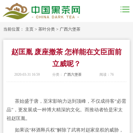
当前位置：
主页
>
茶叶分类
>
广西六堡茶
赵匡胤 废座撤茶 怎样能在文臣面前
立威呢？
2020-03-31 16:59
分类：
广西六堡茶
阅读：
76
茶始盛于唐，至宋影响力达到顶峰，不仅成待客“必需
品”，更发展成一种博大精深的文化。而推动者恰是宋太
祖赵匡胤。
如果说“杯酒释兵权”解除了武将对赵家皇权的威胁，