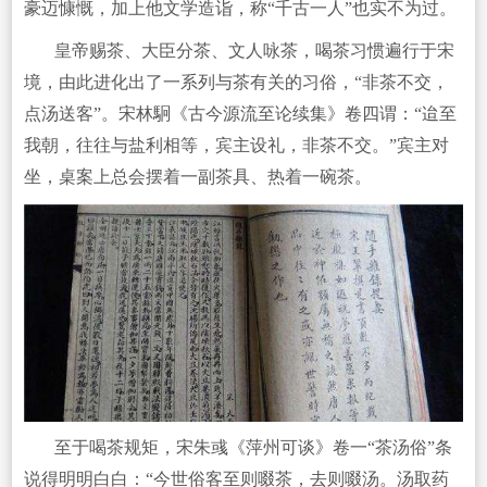
豪迈慷慨，加上他文学造诣，称“千古一人”也实不为过。
皇帝赐茶、大臣分茶、文人咏茶，喝茶习惯遍行于宋
境，由此进化出了一系列与茶有关的习俗，“非茶不交，
点汤送客”。宋林駉《古今源流至论续集》卷四谓：“迨至
我朝，往往与盐利相等，宾主设礼，非茶不交。”宾主对
坐，桌案上总会摆着一副茶具、热着一碗茶。
至于喝茶规矩，宋朱彧《萍州可谈》卷一“茶汤俗”条
说得明明白白：“今世俗客至则啜茶，去则啜汤。汤取药