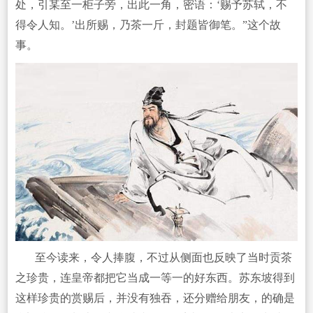
处，引某至一柜子旁，出此一角，密语：‘赐予苏轼，不
得令人知。’出所赐，乃茶一斤，封题皆御笔。”这个故
事。
至今读来，令人捧腹，不过从侧面也反映了当时贡茶
之珍贵，连皇帝都把它当成一等一的好东西。苏东坡得到
这样珍贵的赏赐后，并没有独吞，还分赠给朋友，的确是