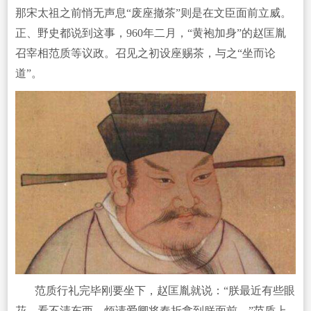
那宋太祖之前悄无声息“废座撤茶”则是在文臣面前立威。
正、野史都说到这事，960年二月，“黄袍加身”的赵匡胤
召宰相范质等议政。召见之初设座赐茶，与之“坐而论
道”。
范质行礼完毕刚要坐下，赵匡胤就说：“朕最近有些眼
花，看不清东西，烦请爱卿将奏折拿到朕面前。”范质上