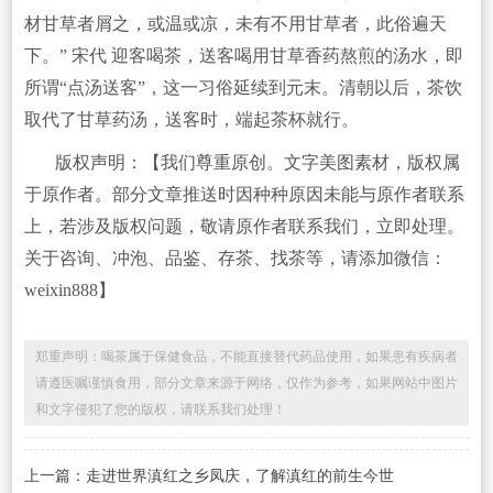
材甘草者屑之，或温或凉，未有不用甘草者，此俗遍天
下。” 宋代 迎客喝茶，送客喝用甘草香药熬煎的汤水，即
所谓“点汤送客”，这一习俗延续到元末。清朝以后，茶饮
取代了甘草药汤，送客时，端起茶杯就行。
版权声明：【我们尊重原创。文字美图素材，版权属
于原作者。部分文章推送时因种种原因未能与原作者联系
上，若涉及版权问题，敬请原作者联系我们，立即处理。
关于咨询、冲泡、品鉴、存茶、找茶等，请添加微信：
weixin888】
郑重声明：喝茶属于保健食品，不能直接替代药品使用，如果患有疾病者
请遵医嘱谨慎食用，部分文章来源于网络，仅作为参考，如果网站中图片
和文字侵犯了您的版权，请联系我们处理！
上一篇：走进世界滇红之乡凤庆，了解滇红的前生今世