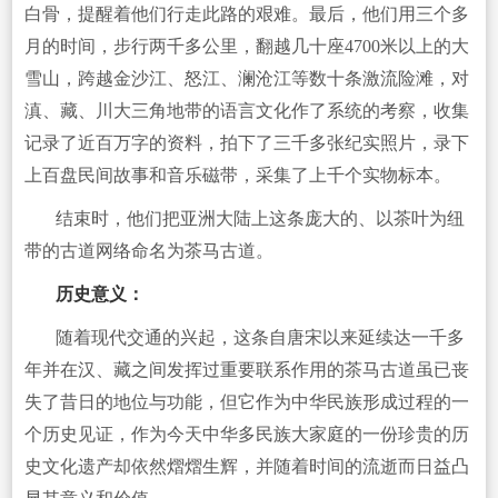
白骨，提醒着他们行走此路的艰难。最后，他们用三个多
月的时间，步行两千多公里，翻越几十座4700米以上的大
雪山，跨越金沙江、怒江、澜沧江等数十条激流险滩，对
滇、藏、川大三角地带的语言文化作了系统的考察，收集
记录了近百万字的资料，拍下了三千多张纪实照片，录下
上百盘民间故事和音乐磁带，采集了上千个实物标本。
结束时，他们把亚洲大陆上这条庞大的、以茶叶为纽
带的古道网络命名为茶马古道。
历史意义：
随着现代交通的兴起，这条自唐宋以来延续达一千多
年并在汉、藏之间发挥过重要联系作用的茶马古道虽已丧
失了昔日的地位与功能，但它作为中华民族形成过程的一
个历史见证，作为今天中华多民族大家庭的一份珍贵的历
史文化遗产却依然熠熠生辉，并随着时间的流逝而日益凸