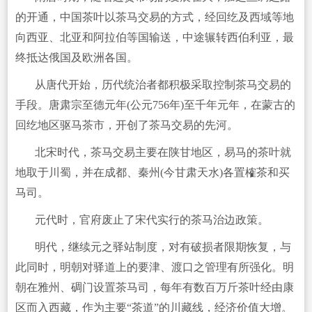
的开通，中国茶叶以茶马交易的方式，经回纥及西域等地
向西亚、北亚和阿拉伯等国输送，中途辗转西伯利亚，最
终抵达俄国及欧洲各国。
从唐代开始，历代统治者都积极采取控制茶马交易的
手段。唐肃宗至德元年(公元756年)至千年元年，在蒙古的
回纥地区驱马茶市，开创了茶马交易的先河。
北宋时代，茶马交易主要在陕甘地区，易马的茶叶就
地取于川蜀，并在成都、秦州(今甘肃天水)各置榷茶和买
马司。
元代时，官府废止了宋代实行的茶马治边政策。
明代，继续元之驿站制度，对有破损者限期恢复，与
此同时，明朝对驿道上的要津、渡口之管理有所强化。明
朝在雅州、碉门设置茶马司，每年有数百万斤茶叶经由康
区而入西藏，作为主要“茶道”的川藏线，经济价值大增。