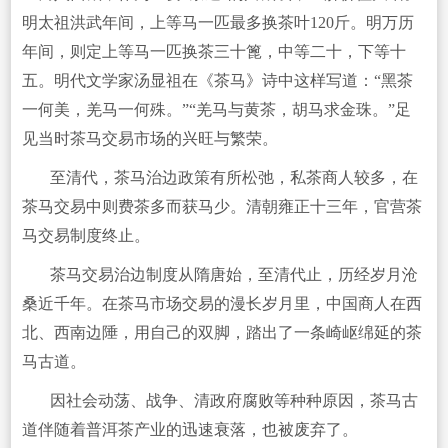
明太祖洪武年间，上等马一匹最多换茶叶120斤。明万历
年间，则定上等马一匹换茶三十篦，中等二十，下等十
五。明代文学家汤显祖在《茶马》诗中这样写道：“黑茶
一何美，羌马一何殊。”“羌马与黄茶，胡马求金珠。”足
见当时茶马交易市场的兴旺与繁荣。
至清代，茶马治边政策有所松弛，私茶商人较多，在
茶马交易中则费茶多而获马少。清朝雍正十三年，官营茶
马交易制度终止。
茶马交易治边制度从隋唐始，至清代止，历经岁月沧
桑近千年。在茶马市场交易的漫长岁月里，中国商人在西
北、西南边陲，用自己的双脚，踏出了一条崎岖绵延的茶
马古道。
因社会动荡、战争、清政府腐败等种种原因，茶马古
道伴随着普洱茶产业的迅速衰落，也被废弃了。