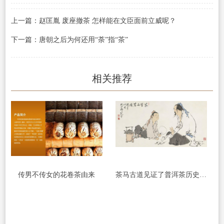
上一篇：赵匡胤 废座撤茶 怎样能在文臣面前立威呢？
下一篇：唐朝之后为何还用“荼”指“茶”
相关推荐
传男不传女的花卷茶由来
茶马古道见证了普洱茶历史的变迁