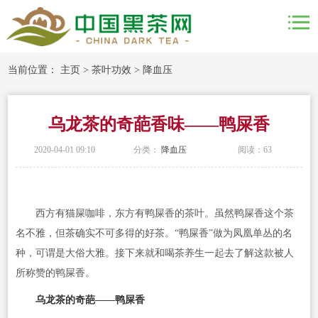
当前位置：
主页
>
茶叶功效
>
降血压
乌龙茶的奇葩香味——鸭屎香
2020-04-01 09:10
分类：
降血压
阅读：
63
西方有猫屎咖啡，东方有鸭屎香的茶叶。虽然鸭屎香这个茶
名不雅，但茶确实不可多得的好茶。“鸭屎香”做为凤凰单丛的名
种，可谓是大俗大雅。接下来就和喝茶养生一起去了解这款被人
所称赞的鸭屎香。
乌龙茶的奇葩——鸭屎香