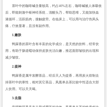
茶叶中的咖啡碱含量较高，约占40%左右，咖啡碱被人体吸收
后，即能刺激中枢神经系统，清醒头乃，帮助思维，又能加快血
液循环，活跃筋肉，接触疲劳。在临床上，可以用与治疗伤风头
痛，疗效显著，且没有副作用。
1.嫩肤
鸭屎香的茶叶含有丰富的化学成分，是天然的饮料，经常饮
用，有助于肠道蠕动保持皮肤光洁白嫩，推迟面部皱纹的出现和
减少皱纹。
2.提神
鸭屎香是属半发酵茶品，经后天人为提香，再用炭火焙制去
掉茶叶中的寒性，相对其它茶品，凤凰单丛茶比较中性适合大部
人饮用。可以天天喝。
3.去脂