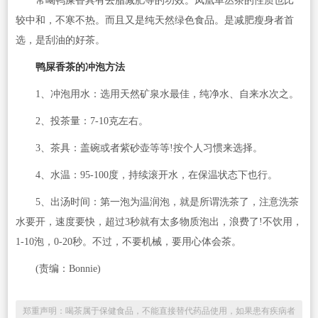
常喝鸭屎香具有去脂减肥等的功效。凤凰单丛茶的性质也比
较中和，不寒不热。而且又是纯天然绿色食品。是减肥瘦身者首
选，是刮油的好茶。
鸭屎香茶的冲泡方法
1、冲泡用水：选用天然矿泉水最佳，纯净水、自来水次之。
2、投茶量：7-10克左右。
3、茶具：盖碗或者紫砂壶等等!按个人习惯来选择。
4、水温：95-100度，持续滚开水，在保温状态下也行。
5、出汤时间：第一泡为温润泡，就是所谓洗茶了，注意洗茶
水要开，速度要快，超过3秒就有太多物质泡出，浪费了!不饮用，
1-10泡，0-20秒。不过，不要机械，要用心体会茶。
(责编：Bonnie)
郑重声明：喝茶属于保健食品，不能直接替代药品使用，如果患有疾病者