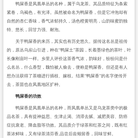
鸭屎香是凤凰单丛的名种，属于乌龙茶。其品质特征为条索
紧卷，乌褐色，有光泽。虽然被命名为鸭屎香，但是它冲泡却有
自然的杏仁香味，香气浓郁持久，汤色橙黄明亮，山韵味蜜韵独
特、悠长，回甘力强、耐泡。
关于鸭屎香的来历，其实也有历史悠久。据传这名丛是祖传
的，原丛乌岽山引进，种在“鸭屎土”茶园，长着墨绿色的茶叶，叶
长像刚亩叶一样。乡里人评价这茶香气浓，韵味好，纷纷问是什
么名丛，什么香型，魏怕被人偷去，便称是鸭屎香。但还是有人
想办法获得了茶穗进行插枝、嫁枝。结果“鸭屎香”的名字便传开
去，茶苗也在凤凰地区扩种。
鸭屎香的功效
鸭屎香是凤凰单丛的名种，而凤凰单丛又是乌龙茶类中的极
品名茶，具有提神益思、生津止渴、消滞去腻、减肥美容、防癌
症抗衰老、降血脂等功效。其品质介于绿茶和红茶之间，既有红
茶浓鲜味，又有绿茶清芬香,品尝后齿颊留香，回味甘鲜。