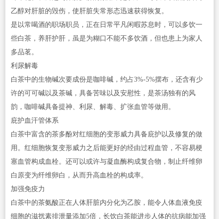
乙醇对肝脏的毁伤，使肝脏失常形态迅速获得恢复。
是以常喝酒的职场职员，正在日常平凡闲暇苏息时，可以多饮一
些白茶，养肝护肝，虽是为糊口不能不多饮酒，但也患上为家人
多品茗。
利尿解毒
白茶中的生物碱次要成份是咖啡碱，约占3%-5%摆布，还含有少
许的可可碱以及茶碱，具备苦味以及安慰性，是茶汤独有的风
韵，咖啡碱具备提神、利尿、解毒、扩张血管等做用。
庇护血汗管体系
白茶中富含的茶多酚对红细胞的变形威力具备庇护以及修复的做
用。红细胞恢复变形威力之后能更好的经由过程血管，不容易梗
塞血管构成血栓。还可以或许与凝血酶构成复合物，制止纤维卵
白原变为纤维卵白，从而升高血栓的构成率。
加强免疫力
白茶中的茶氨酸正在人体肝脏内分化为乙胺，能令人体血液免疫
细胞的滋扰素排泄量添加5倍，长饮白茶能进步人体的抗病能加强