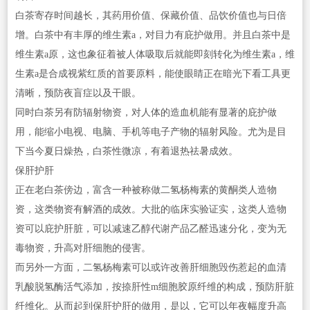
白茶寄存时间越长，其药用价值、保藏价值、品饮价值也与日倍
增。白茶中有丰厚的维生素a，对目力有庇护做用。并且白茶中是
维生素a原，这也象征着被人体吸取后就能即刻转化为维生素a，维
生素a是合成视紫红质的首要原料，能使眼睛正在暗光下看工具更
清晰，预防夜盲症以及干眼。
同时白茶另有防辐射物资，对人体的造血机能有显著的庇护做
用，能缩小电视、电脑、手机等电子产物的辐射风险。尤为是目
下当今夏日燥热，白茶性微凉，有着退热祛暑成效。
保肝护肝
正在老白茶傍边，富含一种被称做二氢杨梅素的黄酮类人造物
资，这类物资有解酒的成效。大批的临床实验证实，这类人造物
资可以庇护肝脏，可以减速乙醇代谢产品乙醛迅速分化，变为无
毒物资，升高对肝细胞的侵害。
而另外一方面，二氢杨梅素可以或许改善肝细胞毁伤惹起的血清
乳酸脱氢酶活气添加，按捺肝性m细胞胶原纤维的构成，预防肝脏
纤维化。从而起到保肝护肝的做用，是以，它可以年夜幅度升高