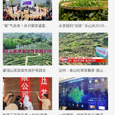
"紫"气东来！沐川紫茶盛宴即将启幕！
从茶园到"丝路" 乐山沐川120万斤春茶这样
蒙顶山茶原真性保护茶园全面开采
达州：春山吐翠茶飘香 漫山新茶采收忙