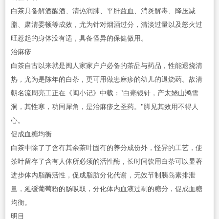
白茶具备解酒醒酒、清热润肺、平肝益血、消炎解毒、降压减
脂、肃清委顿等成效，尤为针对烟酒过分，清淡过量以及怒火过
旺惹起的身体没有适，具备怪异的保健做用。
治麻疹
白茶自古以来就是闽人家家户户必备的茶品与药品，性能退烧清
热，尤为是陈年的白茶，更可用做患麻疹的幼儿的退烧药。故清
朝名流周亮工正在《闽小记》中载："白毫银针，产太姥山鸿雪
洞，其性寒，功同犀角，是治麻疹之圣药。"脚见其效用不得人
心。
促成血糖均衡
白茶中除了了含有其余茶叶固有的养分成份外，怪异的工艺，使
茶叶留存了含有人体所必须的活性酶，长时间饮用白茶可以显著
进步体内脂酶活性，促成脂肪分化代谢，无效节制胰岛素排泄
量，延缓葡萄粉的肠吸取，分化体内血液过剩的糖分，促成血糖
均衡。
明目