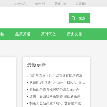
茶叶资讯
茶叶分类
茶叶功效
联系我们
种植
品茶茶道
茶叶问答
历史文化
最新更新
"紫"气东来！沐川紫茶盛宴即将启幕！
从茶园到"丝路" 乐山沐川120万斤春茶这样
蒙顶山茶原真性保护茶园全面开采
达州：春山吐翠茶飘香 漫山新茶采收忙
制茶工艺新高度！临沧"世界最大紧压茶"创吉尼