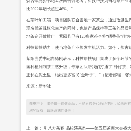
焕古镇党委书记孟庆国告诉记者，科技帮扶为当地茶产业带来
比2022年增长超过46%。”
在茶叶加工端，项目团队联合当地一家茶企，通过改进生产
现名优茶规模化生产的同时，也使产品保持手工茶的品质和
地茶企开放推广，紫阳县已有120多家茶企将“硒香茶”作
科技帮扶助力，使当地茶产业焕发生机活力。如今，焕古镇
紫阳县委书记向德刚表示，科技帮扶项目集成了多个环节
园种植到制茶工艺升级，专家团队帮我们打通了‘种好茶、
正长在泥土里，结出更多富民‘金叶子’。”（记者邵瑞、张
来源：新华社
郑重声明：喝茶属于保健食品，不能直接替代药品使用，如果患有
您的版权，请联系我们处理！
上一篇： 引八方茶客·品松溪茶韵——第五届茶商大会盛