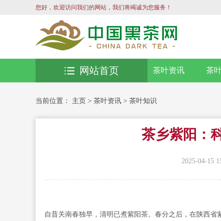
您好，欢迎访问我们的网站，我们将竭诚为您服务！
网站首页
茶叶资讯
茶
当前位置：
主页
>
茶叶资讯
>
茶叶知识
茶乡紫阳：科
2025-04-15 1
自昔关南春独早，清明已煮紫阳茶。春分之后，在陕西省