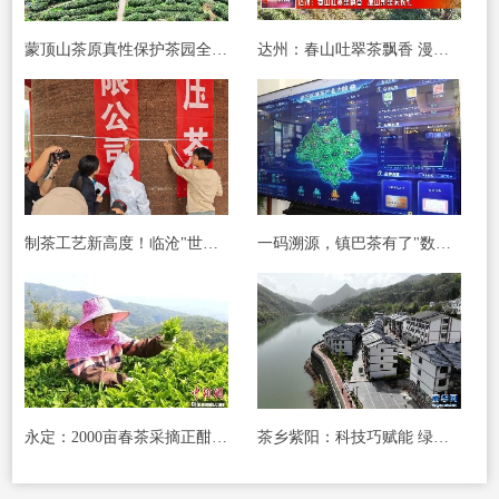
蒙顶山茶原真性保护茶园全面开采
达州：春山吐翠茶飘香 漫山新茶采收忙
制茶工艺新高度！临沧"世界最大紧压茶"创吉尼
一码溯源，镇巴茶有了"数字身份证"
永定：2000亩春茶采摘正酣，绘就乡村振兴新图景
茶乡紫阳：科技巧赋能 绿叶变"金叶"