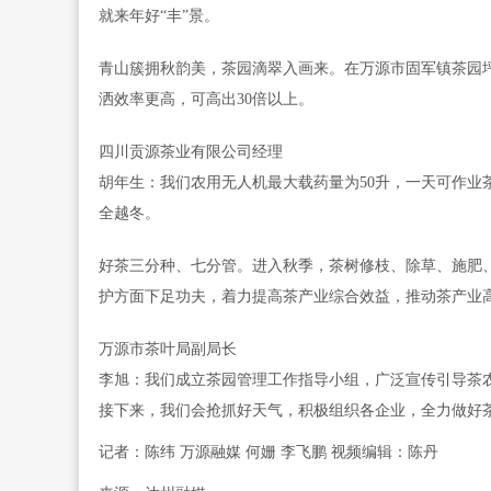
就来年好“丰”景。
青山簇拥秋韵美，茶园滴翠入画来。在万源市固军镇茶园
洒效率更高，可高出30倍以上。
四川贡源茶业有限公司经理
胡年生：我们农用无人机最大载药量为50升，一天可作业
全越冬。
好茶三分种、七分管。进入秋季，茶树修枝、除草、施肥
护方面下足功夫，着力提高茶产业综合效益，推动茶产业高
万源市茶叶局副局长
李旭：我们成立茶园管理工作指导小组，广泛宣传引导茶
接下来，我们会抢抓好天气，积极组织各企业，全力做好
记者：陈纬 万源融媒 何姗 李飞鹏 视频编辑：陈丹