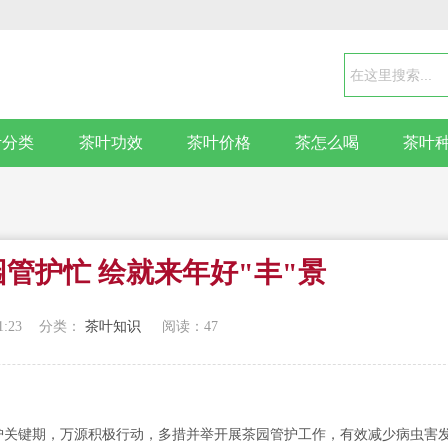
叶分类
茶叶功效
茶叶价格
茶怎么喝
茶叶
管护忙 绘就来年好"丰"景
1:23
分类：
茶叶知识
阅读：
47
护关键期，万源积极行动，多措并举开展茶园管护工作，有效减少病虫害