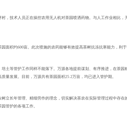
坪村，技术人员正在操控农用无人机对茶园喷洒药物。与人工作业相比，
茶园面积约600亩。此次喷施的农药能够有效提高茶树抗冻抗寒能力，利
、培土等管护工作同样不能落下。万源各地提前谋划、有序推进，在茶园
质量发展。目前，万源共有茶园面积25.2万亩，均已进入管护期。
农树立长年管理、精细劳作的理念，切实解决茶农在实际管理过程中存在
茶园管护的各项工作。