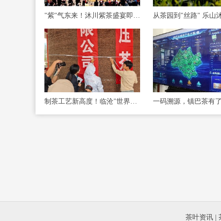
"紫"气东来！沐川紫茶盛宴即将启幕！
制茶工艺新高度！临沧"世界最大紧压茶"创吉尼
茶叶资讯
|