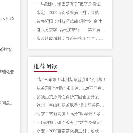
一码溯源，镇巴茶有了"数字身份证"
永定：2000亩春茶采摘正酣，绘就乡村振兴新图景
无人机喷
茶乡紫阳：科技巧赋能 绿叶变"金叶"
引八方茶客·品松溪茶韵——第五届茶商大会盛大开幕
富溪镇岭后村：春茶采摘正当时，茶旅融合促振兴
于茶树安
推荐阅读
精细化管
"紫"气东来！沐川紫茶盛宴即将启幕！
从茶园到"丝路" 乐山沐川120万斤春茶这样
蒙顶山茶原真性保护茶园全面开采
的问题。
达州：春山吐翠茶飘香 漫山新茶采收忙
制茶工艺新高度！临沧"世界最大紧压茶"创吉尼
一码溯源，镇巴茶有了"数字身份证"
永定：2000亩春茶采摘正酣，绘就乡村振兴新图景