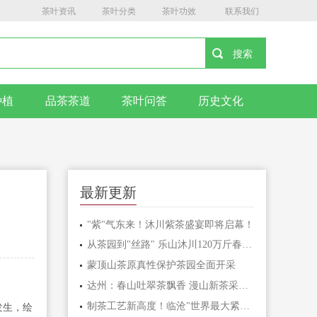
茶叶资讯
茶叶分类
茶叶功效
联系我们
种植
品茶茶道
茶叶问答
历史文化
最新更新
"紫"气东来！沐川紫茶盛宴即将启幕！
从茶园到"丝路" 乐山沐川120万斤春茶这样
蒙顶山茶原真性保护茶园全面开采
达州：春山吐翠茶飘香 漫山新茶采收忙
制茶工艺新高度！临沧"世界最大紧压茶"创吉尼
发生，绘