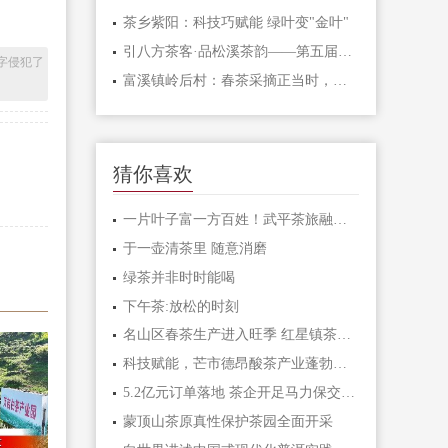
茶乡紫阳：科技巧赋能 绿叶变"金叶"
引八方茶客·品松溪茶韵——第五届茶商大会盛大开幕
字侵犯了
富溪镇岭后村：春茶采摘正当时，茶旅融合促振兴
猜你喜欢
一片叶子富一方百姓！武平茶旅融合的共富密码
于一壶清茶里 随意消磨
绿茶并非时时能喝
下午茶:放松的时刻
名山区春茶生产进入旺季 红星镇茶企抢"鲜"赶
科技赋能，芒市德昂酸茶产业蓬勃发展！
5.2亿元订单落地 茶企开足马力保交付！
蒙顶山茶原真性保护茶园全面开采