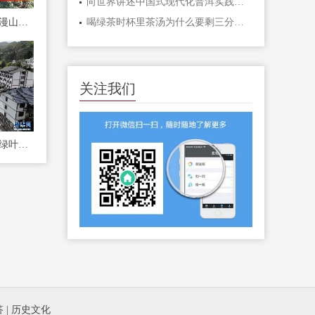
向世界讲述中国式现代化普洱实践故事！中国日报社推出景迈山八联版
达州：春山吐翠茶飘香 漫山新茶采收忙
喝绿茶时杯里茶汤为什么要剩三分之一
关注我们
茶乡紫阳：科技巧赋能 绿叶变"金叶"
答
|
历史文化