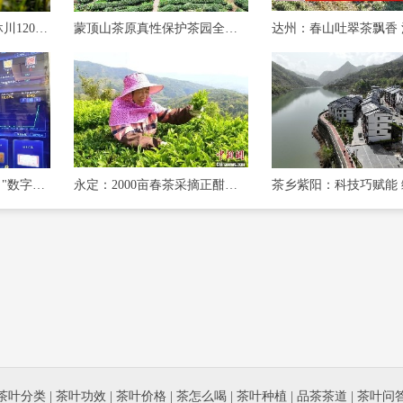
从茶园到"丝路" 乐山沐川120万斤春茶这样
蒙顶山茶原真性保护茶园全面开采
一码溯源，镇巴茶有了"数字身份证"
永定：2000亩春茶采摘正酣，绘就乡村振兴新图景
茶叶分类
|
茶叶功效
|
茶叶价格
|
茶怎么喝
|
茶叶种植
|
品茶茶道
|
茶叶问