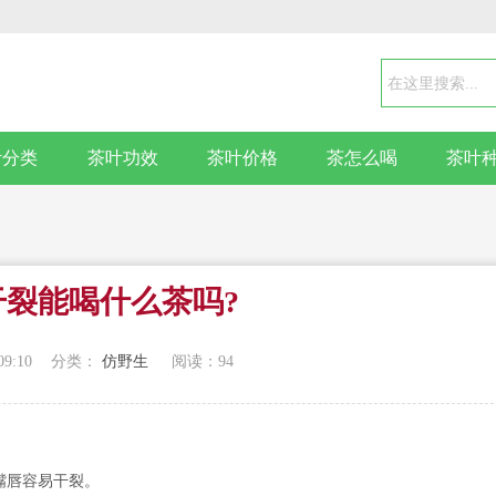
叶分类
茶叶功效
茶叶价格
茶怎么喝
茶叶
干裂能喝什么茶吗?
09:10
分类：
仿野生
阅读：
94
嘴唇容易干裂。