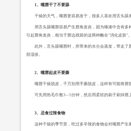
1、嘴唇干了不要舔
干燥的天气，嘴唇更容易发干，很多人喜欢用舌头舔来
用舌头舔嘴唇容易产生唇角发炎，因为唾液中含有多种
引起唇角发炎，相当于唇边残留的这两种酶在“消化皮肤”
此外，舌头舔嘴唇时，所带来的水分会蒸发，带走了唇
部湿疹。
2、嘴唇起皮不要撕
嘴唇干燥脱皮，千万别用手撕脱皮，这样有可能将唇
可先用热毛巾敷3—5分钟，然后用柔软的刷子刷掉唇
3、忌食过辣食物
这种干燥的季节里，吃过多辛辣的食物会对嘴唇产生刺