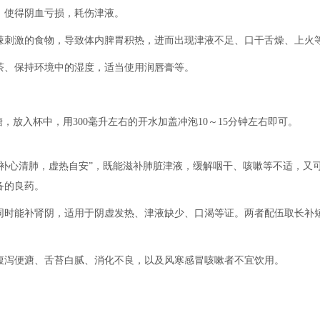
使得阴血亏损，耗伤津液。
刺激的食物，导致体内脾胃积热，进而出现津液不足、口干舌燥、上火
、保持环境中的湿度，适当使用润唇膏等。
。
放入杯中，用300毫升左右的开水加盖冲泡10～15分钟左右即可。
心清肺，虚热自安”，既能滋补肺脏津液，缓解咽干、咳嗽等不适，又
备的良药。
时能补肾阴，适用于阴虚发热、津液缺少、口渴等证。两者配伍取长补
泻便溏、舌苔白腻、消化不良，以及风寒感冒咳嗽者不宜饮用。