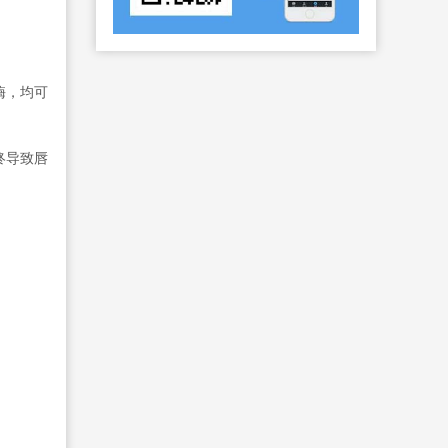
酶，均可
终导致唇