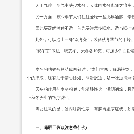
天干气躁，空气中缺少水分，人体的水分也随之流失，
另一方面，寒冷季节人们往往爱吃一些肥厚油腻、辛辣
因此要缓解种种不适，首先要注意多喝水、适当喝些茶
此外，可以泡上一杯“双冬茶”，缓解秋冬季节的干燥
“双冬茶”做法：取麦冬、天冬各10克，可加少许白砂糖，
麦冬的功效被总结成四句话，“麦门甘寒，解渴祛烦，补
中的津液，还有助于清心除烦、润滑肠道，是一味滋清兼
天冬的作用与麦冬相似，能清肺降火、滋阴润燥，且同
上秋冬养生的“好搭档”。
需要注意的是，这两味药性寒，有脾胃虚寒症状，如腹
三、嘴唇干裂该注意些什么?