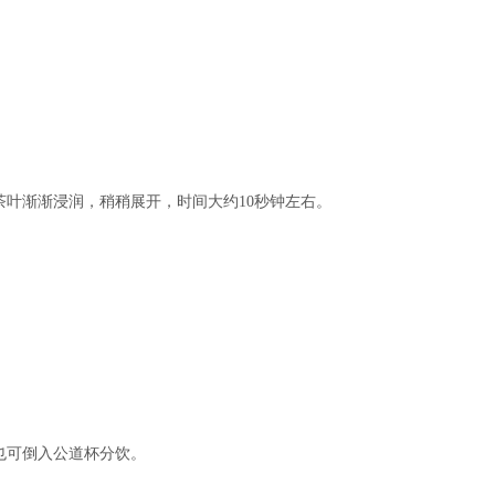
叶渐渐浸润，稍稍展开，时间大约10秒钟左右。
可倒入公道杯分饮。