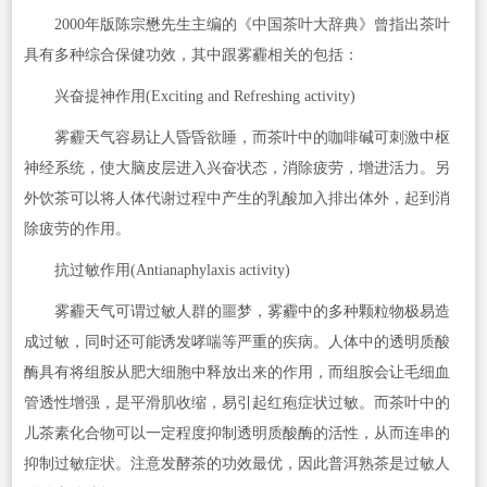
2000年版陈宗懋先生主编的《中国茶叶大辞典》曾指出茶叶
具有多种综合保健功效，其中跟雾霾相关的包括：
兴奋提神作用(Exciting and Refreshing activity)
雾霾天气容易让人昏昏欲睡，而茶叶中的咖啡碱可刺激中枢
神经系统，使大脑皮层进入兴奋状态，消除疲劳，增进活力。另
外饮茶可以将人体代谢过程中产生的乳酸加入排出体外，起到消
除疲劳的作用。
抗过敏作用(Antianaphylaxis activity)
雾霾天气可谓过敏人群的噩梦，雾霾中的多种颗粒物极易造
成过敏，同时还可能诱发哮喘等严重的疾病。人体中的透明质酸
酶具有将组胺从肥大细胞中释放出来的作用，而组胺会让毛细血
管透性增强，是平滑肌收缩，易引起红疱症状过敏。而茶叶中的
儿茶素化合物可以一定程度抑制透明质酸酶的活性，从而连串的
抑制过敏症状。注意发酵茶的功效最优，因此普洱熟茶是过敏人