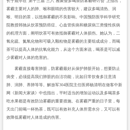
长于观亭在“第十三届‘三八’雅聚暨多喝茶防雾霾研讨会”上指出，
雾霾主要对人的肺、喉和眼睛的伤害较大，建议多喝清热、润
喉、明目的茶，以抵御雾霾的不良影响。中国预防医学科学研究
院教授韩驰从饮茶预防癌症、心血管疾病和糖尿病三类慢性疾病
的机理方面，阐明饮茶可有效抵御雾霾对人体损伤。她认为，二
氧化硫、氮氧化物和可吸入颗粒物是雾霾的主要组成成分，而喝
茶可以提高人体的抗氧化能力，从这个方面来说，喝茶是可以减
少雾霾对人体的危害的。
雾霾直接毒害肺脏，防雾霾最好从保护肺脏开始，想要防止
病变，必须提高我们肺脏的自洁功能，比如日常饮食多注意清
肺、润肺、养肺等等。解放军304医院主任医师杨清明在做客中新
网《新闻大家谈》中也指出，平时适当的增加运动以及多喝茶多
吃水果都是有效防治雾霾的重要措施。在雾霾严重的日子里，每
天出门前喝一杯热茶，既可以有效补充人体所需水分，又可以有
效降低雾霾对人体造成的伤害。