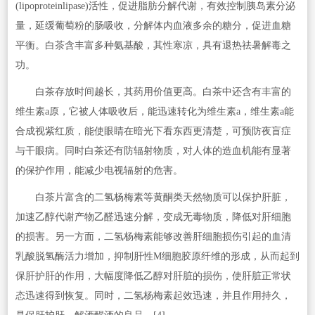
(lipoproteinlipase)活性，促进脂肪分解代谢，有效控制胰岛素分泌
量，延缓葡萄粉的肠吸收，分解体内血液多余的糖分，促进血糖
平衡。白茶含丰富多种氨基酸，其性寒凉，具有退热祛暑解毒之
功。
白茶存放时间越长，其药用价值更高。白茶中还含有丰富的
维生素a原，它被人体吸收后，能迅速转化为维生素a，维生素a能
合成视紫红质，能使眼睛在暗光下看东西更清楚，可预防夜盲症
与干眼病。同时白茶还有防辐射物质，对人体的造血机能有显著
的保护作用，能减少电视辐射的危害。
白茶片富含的二氢杨梅素等黄酮类天然物质可以保护肝脏，
加速乙醇代谢产物乙醛迅速分解，变成无毒物质，降低对肝细胞
的损害。另一方面，二氢杨梅素能够改善肝细胞损伤引起的血清
乳酸脱氢酶活力增加，抑制肝性M细胞胶原纤维的形成，从而起到
保肝护肝的作用，大幅度降低乙醇对肝脏的损伤，使肝脏正常状
态迅速得到恢复。同时，二氢杨梅素起效迅速，并且作用持久，