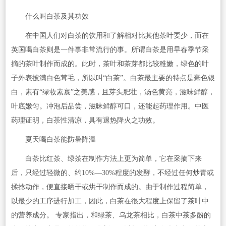
什么叫白茶及其功效
在中国人们对白茶的饮用和了解相对比其他茶叶要少，而在
英国喝白茶则是一件事非常流行的事。所谓白茶是用早春季节采
摘的茶叶制作而成的。此时，茶叶和茶芽都比较稚嫩，绿色的叶
子外表披满白色茸毛，所以叫“白茶”。白茶最主要的特点是毫色银
白，素有“绿妆素裹”之美感，且芽头肥壮，汤色黄亮，滋味鲜醇，
叶底嫩匀。冲泡后品尝，滋昧鲜醇可口，还能起药理作用。中医
药理证明，白茶性清凉，具有退热降火之功效。
夏天喝白茶能防暑降温
白茶比红茶、绿茶在制作方法上更为简单，它在采摘下来
后，只经过轻微的、约10%—30%程度的发酵，不经过任何炒青或
揉捻动作，便直接晒干或烘干制作而成的。由于制作过程简单，
以最少的工序进行加工，因此，白茶在很大程度上保留了茶叶中
的营养成分。 专家指出，和绿茶、乌龙茶相比，白茶中茶多酚的