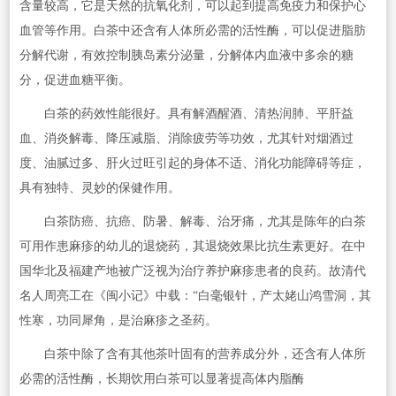
含量较高，它是天然的抗氧化剂，可以起到提高免疫力和保护心
血管等作用。白茶中还含有人体所必需的活性酶，可以促进脂肪
分解代谢，有效控制胰岛素分泌量，分解体内血液中多余的糖
分，促进血糖平衡。
白茶的药效性能很好。具有解酒醒酒、清热润肺、平肝益
血、消炎解毒、降压减脂、消除疲劳等功效，尤其针对烟酒过
度、油腻过多、肝火过旺引起的身体不适、消化功能障碍等症，
具有独特、灵妙的保健作用。
白茶防癌、抗癌、防暑、解毒、治牙痛，尤其是陈年的白茶
可用作患麻疹的幼儿的退烧药，其退烧效果比抗生素更好。在中
国华北及福建产地被广泛视为治疗养护麻疹患者的良药。故清代
名人周亮工在《闽小记》中载：“白毫银针，产太姥山鸿雪洞，其
性寒，功同犀角，是治麻疹之圣药。
白茶中除了含有其他茶叶固有的营养成分外，还含有人体所
必需的活性酶，长期饮用白茶可以显著提高体内脂酶