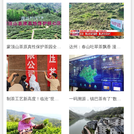
蒙顶山茶原真性保护茶园全面开采
达州：春山吐翠茶飘香 漫山新茶采收忙
制茶工艺新高度！临沧"世界最大紧压茶"创吉尼
一码溯源，镇巴茶有了"数字身份证"