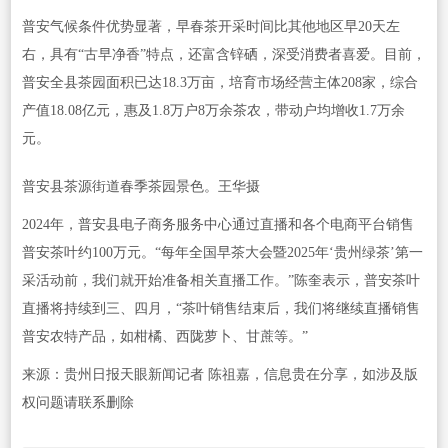
普安气候条件优势显著，早春茶开采时间比其他地区早20天左
右，具有“古早净香”特点，还富含锌硒，深受消费者喜爱。目前，
普安全县茶园面积已达18.3万亩，培育市场经营主体208家，综合
产值18.08亿元，惠及1.8万户8万余茶农，带动户均增收1.7万余
元。
普安县茶源街道春季茶园景色。王华摄
2024年，普安县电子商务服务中心通过直播和各个电商平台销售
普安茶叶约100万元。“每年全国早茶大会暨2025年‘贵州绿茶’第一
采活动前，我们就开始准备相关直播工作。”陈奎表示，普安茶叶
直播将持续到三、四月，“茶叶销售结束后，我们将继续直播销售
普安农特产品，如柑橘、西陇萝卜、甘蔗等。”
来源：贵州日报天眼新闻记者 陈祖嘉，信息贵在分享，如涉及版
权问题请联系删除